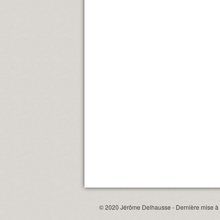
© 2020 Jérôme Delhausse - Dernière mise à j