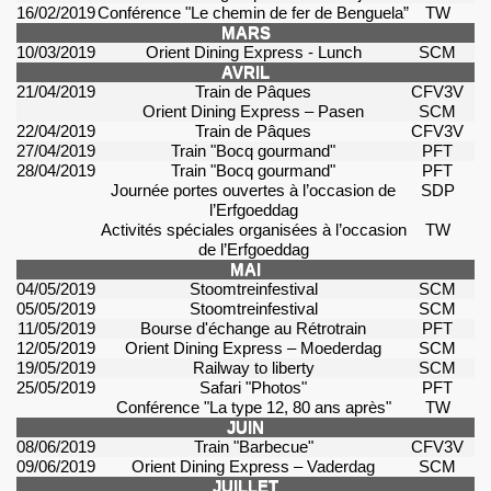
16/02/2019
Conférence
"Le
chemin
de
fer
de
Benguela
”
TW
MARS
10/03/2019
Orient
Dining
Express - Lunch
SCM
AVRIL
21/04/2019
Train de Pâques
CFV3V
Orient
Dining
Express –
Pasen
SCM
22/04/2019
Train de Pâques
CFV3V
27/04/2019
Train "
Bocq
gourmand"
PFT
28/04/2019
Train "
Bocq
gourmand"
PFT
Journée portes ouvertes à l’occasion de
SDP
l’
Erfgoeddag
Activités spéciales organisées à l’occasion
TW
de l’
Erfgoeddag
MAI
04/05/2019
Stoomtreinfestival
SCM
05/05/2019
Stoomtreinfestival
SCM
11/05/2019
Bourse d'échange au
Rétrotrain
PFT
12/05/2019
Orient
Dining
Express –
Moederdag
SCM
19/05/2019
Railway
to liberty
SCM
25/05/2019
Safari "Photos"
PFT
Conférence "La type 12, 80 ans après"
TW
JUIN
08/06/2019
Train "Barbecue"
CFV3V
09/06/2019
Orient
Dining
Express –
Vaderdag
SCM
JUILLET