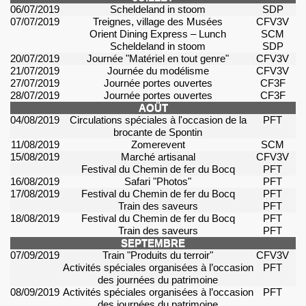
06/07/2019
Scheldeland
in
stoom
SDP
07/07/2019
Treignes
, village des Musées
CFV3V
Orient
Dining
Express – Lunch
SCM
Scheldeland
in
stoom
SDP
20/07/2019
Journée "Matériel en tout genre"
CFV3V
21/07/2019
Journée du modélisme
CFV3V
27/07/2019
Journée portes ouvertes
CF3F
28/07/2019
Journée portes ouvertes
CF3F
AOÜT
04/08/2019
Circulations spéciales à l'occasion de la
PFT
brocante de
Spontin
11/08/2019
Zomerevent
SCM
15/08/2019
Marché artisanal
CFV3V
Festival du Chemin de fer du
Bocq
PFT
16/
08
/2019
Safari "Photos"
PFT
17/08/2019
Festival du Chemin de fer du
Bocq
PFT
Train des saveurs
PFT
18/08/2019
Festival du Chemin de fer du
Bocq
PFT
Train des saveurs
PFT
SEPTEMBRE
07/09/2019
Train "Produits du terroir"
CFV3V
Activités spéciales organisées à l’occasion
PFT
des journées du patrimoine
08/09/2019
Activités spéciales organisées à l’occasion
PFT
des journées du patrimoine