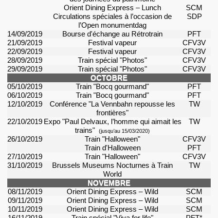
Orient
Dining
Express – Lunch
SCM
Circulations spéciales à l’occasion de
SDP
l’Open
monumentdag
14/09/2019
Bourse d'échange au
Rétrotrain
PFT
21/09/2019
Festival vapeur
CFV3V
22/09/2019
Festival vapeur
CFV3V
28/09/2019
Train spécial "Photos"
CFV3V
29/09/2019
Train spécial "Photos"
CFV3V
OCTOBRE
05/10/2019
Train "
Bocq
gourmand"
PFT
06/10/2019
Train "
Bocq
gourmand"
PFT
12/10/2019
Conférence "La
Vennbahn
repousse les
TW
frontières"
22/10/2019
Expo "Paul Delvaux, l’homme qui aimait les
TW
trains"
(jusqu’au 15/03/2020)
26/10/2019
Train "Halloween"
CFV3V
Train d'Halloween
PFT
27/10/2019
Train "Halloween"
CFV3V
31/10/2019
Brussels
Museums
Nocturnes à Train
TW
World
NOVEMBRE
08/11/2019
Orient
Dining
Express – Wild
SCM
09/11/2019
Orient
Dining
Express – Wild
SCM
10/11/2019
Orient
Dining
Express – Wild
SCM