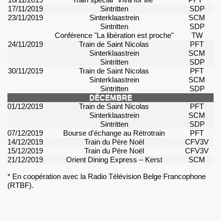
16/11/2019
Train spécial "
Viva
for life"
PFT*
17/11/2019
Sintritten
SDP
23/11/2019
Sinterklaastrein
SCM
Sintritten
SDP
Conférence "La libération est proche"
TW
24/11/2019
Train de Saint Nicolas
PFT
Sinterklaastrein
SCM
Sintritten
SDP
30/11/2019
Train de Saint Nicolas
PFT
Sinterklaastrein
SCM
Sintritten
SDP
DÉCEMBRE
01/12/2019
Train de Saint Nicolas
PFT
Sinterklaastrein
SCM
Sintritten
SDP
07/12/2019
Bourse d'échange au
Rétrotrain
PFT
14/12/2019
Train du Père Noël
CFV3V
15/12/2019
Train du Père Noël
CFV3V
21/12/2019
Orient
Dining
Express –
Kerst
SCM
* En coopération avec
la Radio Télévision
Belge Francophone
(RTBF).