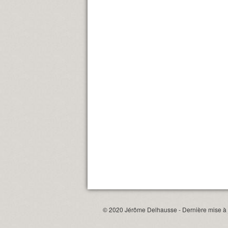
© 2020 Jérôme Delhausse - Dernière mise à j