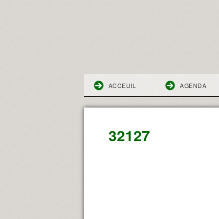
ACCEUIL
AGENDA
32127